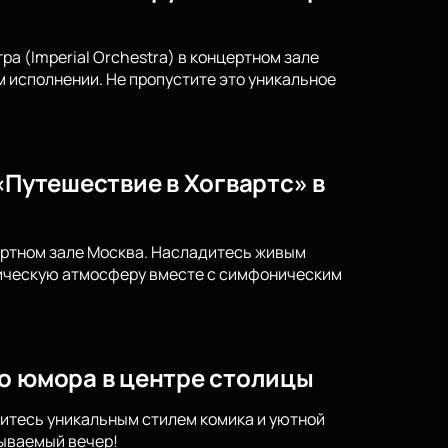
а (Imperial Orchestra) в концертном зале
исполнении. Не пропустите это уникальное
«Путешествие в Хогвартс» в
ертном зале Москва. Насладитесь живым
гическую атмосферу вместе с симфоническим
го юмора в центре столицы
итесь уникальным стилем комика и уютной
бываемый вечер!