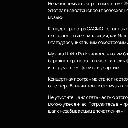
Незабываемый вечер с оркестром CAG
Этот зал известен своей превосходно
музыки.
Концерт оркестра CAGMO – это возмо
включает такие композиции, как Numb,
благодаря уникальным оркестровым 
Музыка Linkin Park знакома многим 
бережно перенес эти качества в сим
инструментам, флейте и ударным.
Концертная программа станет настоя
о Честере Беннингтоне и его музыкал
Не упустите шанс стать частью этого
можно уже сейчас. Погрузитесь в мир
шаг к незабываемым впечатлениям!