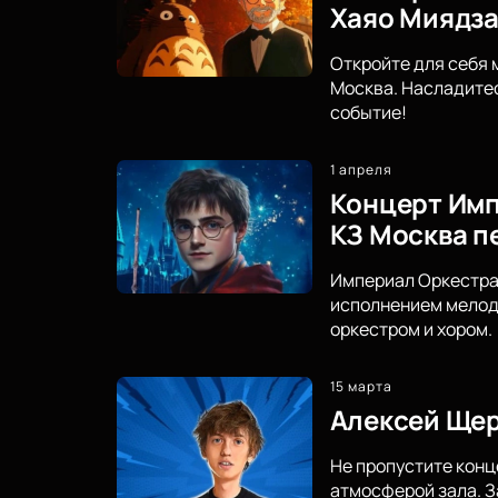
Хаяо Миядз
Откройте для себя 
Москва. Насладите
событие!
1 апреля
Концерт Имп
КЗ Москва п
Империал Оркестра 
исполнением мелоди
оркестром и хором.
15 марта
Алексей Щер
Не пропустите конц
атмосферой зала. З