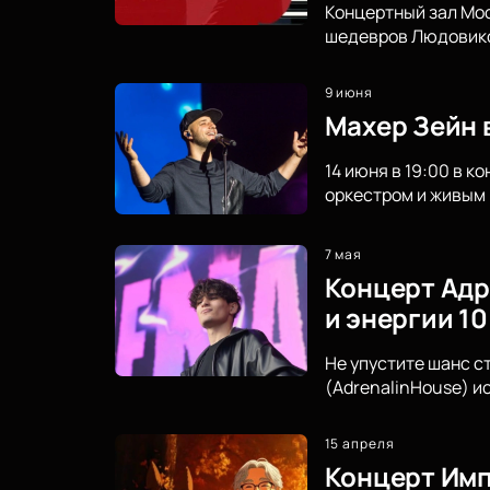
Концертный зал Мо
шедевров Людовико 
9 июня
Махер Зейн 
14 июня в 19:00 в 
оркестром и живым 
7 мая
Концерт Адр
и энергии 10
Не упустите шанс с
(AdrenalinHouse) и
15 апреля
Концерт Импе