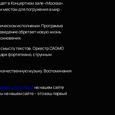
дет в Концертном зале «Москва».
м местом для погружения в мир
ническом исполнении. Программа
роизведение обретает новую жизнь
дохновения.
у смыслу текстов. Оркестр CAGMO
даря фортепиано, струнным
т качественную музыку. Воспоминания
ния: Linkin Park»
на нашем сайте
ты на нашем сайте – это ваш первый