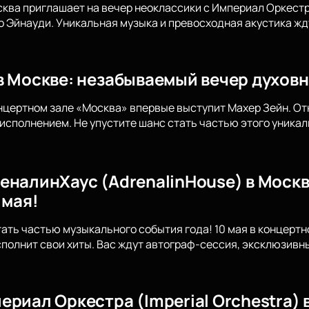
сква приглашает на вечер неоклассики с Империал Оркес
Эйнауди. Уникальная музыка и превосходная акустика жду
в Москве: незабываемый вечер духов
концертном зале «Москва» впервые выступит Махер Зейн. От
исполнением. Не упустите шанс стать частью этого уникал
еналинХаус (AdrenalinHouse) в Москв
 мая!
тать частью музыкального события года! 10 мая в концерт
сполнит свои хиты. Вас ждут автограф-сессия, эксклюзив
риал Оркестра (Imperial Orchestra) 