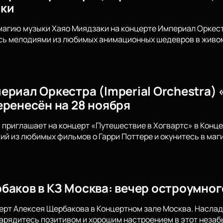
аки
магию музыки Хаяо Миядзаки на концерте Империал Оркестр
сь мелодиями из любимых анимационных шедевров в живом 
ериал Оркестра (Imperial Orchestra) 
еренесён на 28 ноября
приглашает на концерт «Путешествие в Хогвартс» в Конц
й из любимых фильмов о Гарри Поттере и окунитесь в ма
баков в КЗ Москва: вечер остроумно
ерт Алексея Щербакова в Концертном зале Москва. Наслад
арядитесь позитивом и хорошим настроением в этот неза