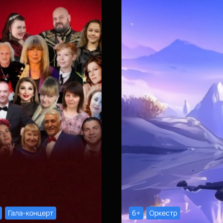
Гала-концерт
6+
Оркестр