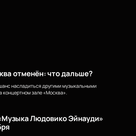
ква отменён: что дальше?
е шанс насладиться другими музыкальными
в концертном зале «Москва».
) «Музыка Людовико Эйнауди»
бря