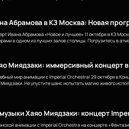
на Абрамова в КЗ Москва: Новая прог
ерт Ивана Абрамова «Новое и лучшее» 11 октября в КЗ Мос
ами в одном из лучших залов столицы. Погрузитесь в атм
яо Миядзаки: иммерсивный концерт в
ебный мир анимации с Imperial Orchestra! 29 октября в Ко
Миядзаки. Не упустите шанс испытать магию живого испол
музыки Хаяо Миядзаки: концерт Imperi
онской анимации с Imperial Orchestra на концерте «Фантаз