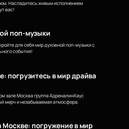
тром. Насладитесь живым исполнением
т вас!
ной поп-музыки
кройте для себя мир духовной поп-музыки с
ьного события!
е: погрузитесь в мир драйва
ном зале Москва группа АдреналинХаус
ный мерч и незабываемая атмосфера.
в Москве: погружение в мир