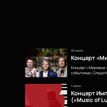
30 июля
Концерт «Ми
Концерт «Мировые з
событиями. Следите
1 июля
Концерт Имп
(«Music of L