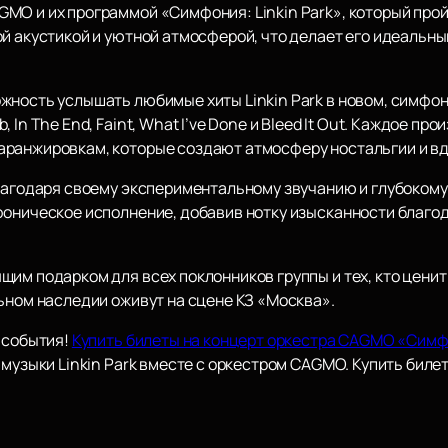
MO и их программой «Симфония: Linkin Park», который прой
й акустикой и уютной атмосферой, что делает его идеальны
жность услышать любимые хиты Linkin Park в новом, симфо
 In The End, Faint, What I’ve Done и Bleed It Out. Каждое п
аранжировкам, которые создают атмосферу ностальгии и в
благодаря своему экспериментальному звучанию и глубоком
фоническое исполнение, добавив нотку изысканности благо
щим подарком для всех поклонников группы и тех, кто цени
ьном наследии оживут на сцене КЗ «Москва».
 события!
Купить билеты на концерт оркестра CAGMO «Симфо
 музыки Linkin Park вместе с оркестром CAGMO. Купить биле