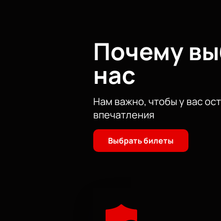
Не упустите возможность стать ч
место на одном из самых ожидаемы
вдохновения. Торопитесь купить б
Почему в
нас
Нам важно, чтобы у вас ос
впечатления
Выбрать билеты