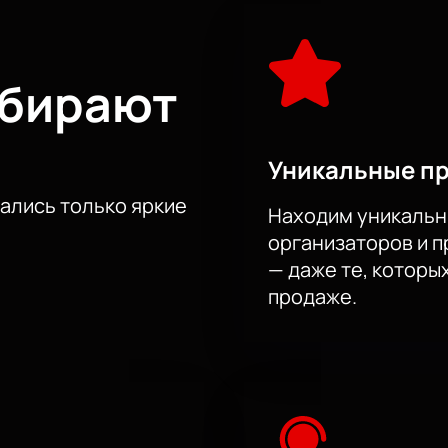
астью этого незабываемого вечера.
Купить билеты
на нашем
х музыкальных событий года. Подарите себе и своим близк
илеты на нашем сайте и окунитесь в мир музыки Linkin Park
ыбирают
Уникальные п
тались только яркие
Находим уникальн
организаторов и 
— даже те, которы
продаже.