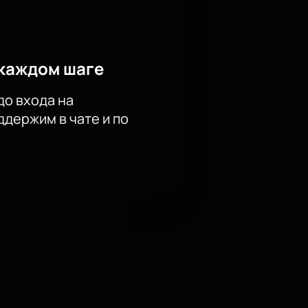
каждом шаге
до входа на
держим в чате и по