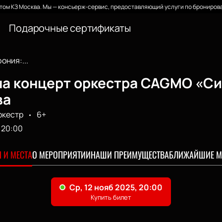
ом КЗ Москва. Мы — консьерж-сервис, предоставляющий услуги по бронирова
Подарочные сертификаты
ния:...
а концерт оркестра CAGMO «Сим
ва
ркестр
6+
20:00
 И МЕСТА
О МЕРОПРИЯТИИ
НАШИ ПРЕИМУЩЕСТВА
БЛИЖАЙШИЕ М