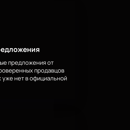
 сайте — значит обеспечить себе
им вечер ностальгии и
 вместе с оркестром CAGMO.
редложения
ые предложения от
проверенных продавцов
х уже нет в официальной