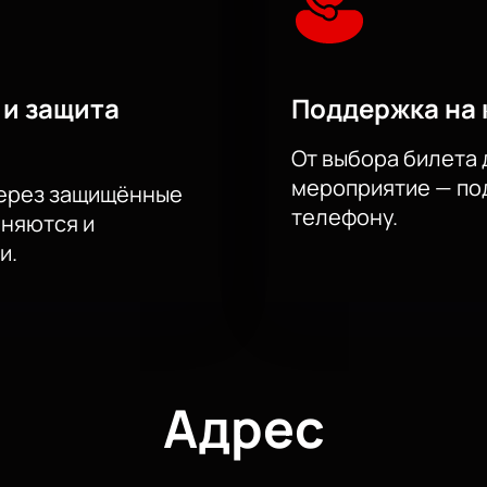
 и защита
Поддержка на 
От выбора билета 
мероприятие — под
через защищённые
телефону.
аняются и
и.
Адрес