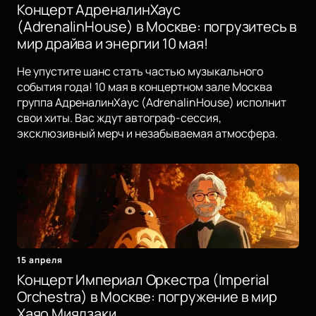
Концерт АдреналинХаус
(AdrenalinHouse) в Москве: погрузитесь в
мир драйва и энергии 10 мая!
Не упустите шанс стать частью музыкального
события года! 10 мая в концертном зале Москва
группа АдреналинХаус (AdrenalinHouse) исполнит
свои хиты. Вас ждут автограф-сессия,
эксклюзивный мерч и незабываемая атмосфера.
15 апреля
Концерт Империал Оркестра (Imperial
Orchestra) в Москве: погружение в мир
Хаяо Миядзаки