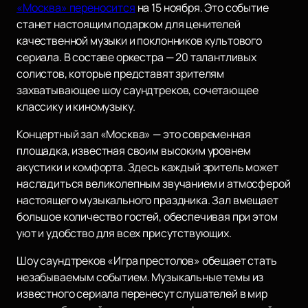
«Москва» переносится
на 15 ноября. Это событие
станет настоящим подарком для ценителей
качественной музыки и поклонников культового
сериала. В составе оркестра — 20 талантливых
солистов, которые представят зрителям
захватывающее шоу саундтреков, сочетающее
классику и киномузыку.
Концертный зал «Москва» — это современная
площадка, известная своим высоким уровнем
акустики и комфорта. Здесь каждый зритель может
насладиться великолепным звучанием и атмосферой
настоящего музыкального праздника. Зал вмещает
большое количество гостей, обеспечивая при этом
уют и удобство для всех присутствующих.
Шоу саундтреков «Игра престолов» обещает стать
незабываемым событием. Музыкальные темы из
известного сериала перенесут слушателей в мир