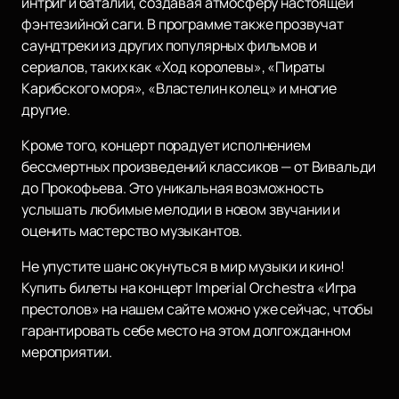
интриг и баталий, создавая атмосферу настоящей
фэнтезийной саги. В программе также прозвучат
саундтреки из других популярных фильмов и
сериалов, таких как «Ход королевы», «Пираты
Карибского моря», «Властелин колец» и многие
другие.
Кроме того, концерт порадует исполнением
бессмертных произведений классиков — от Вивальди
до Прокофьева. Это уникальная возможность
услышать любимые мелодии в новом звучании и
оценить мастерство музыкантов.
Не упустите шанс окунуться в мир музыки и кино!
Купить билеты на концерт Imperial Orchestra «Игра
престолов» на нашем сайте можно уже сейчас, чтобы
гарантировать себе место на этом долгожданном
мероприятии.