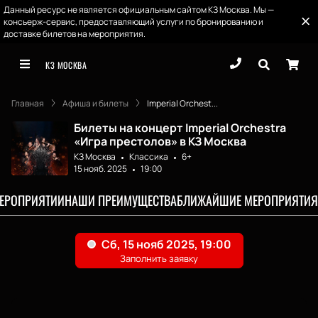
Данный ресурс не является официальным сайтом КЗ Москва. Мы —
консьерж-сервис, предоставляющий услуги по бронированию и
доставке билетов на мероприятия.
КЗ МОСКВА
Главная
Афиша и билеты
Imperial Orchest...
Билеты на концерт Imperial Orchestra
«Игра престолов» в КЗ Москва
КЗ Москва
Классика
6+
15 нояб. 2025
19:00
МЕРОПРИЯТИИ
НАШИ ПРЕИМУЩЕСТВА
БЛИЖАЙШИЕ МЕРОПРИЯТИЯ