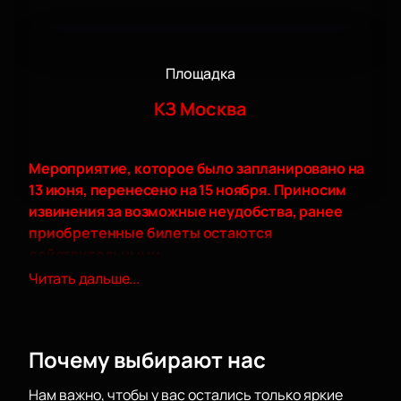
Площадка
КЗ Москва
Мероприятие, которое было запланировано на
13 июня, перенесено на 15 ноября. Приносим
извинения за возможные неудобства, ранее
приобретенные билеты остаются
действительными.
Погрузитесь в мир эпических сражений и
Читать дальше...
захватывающих историй на концерте Imperial
Orchestra: «Игра престолов», который пройдет в
концертном зале «Москва». Этот вечер станет
Почему выбирают нас
настоящим праздником для всех ценителей кино и
музыки, ведь на сцене выступят 17 звездных
Нам важно, чтобы у вас остались только яркие