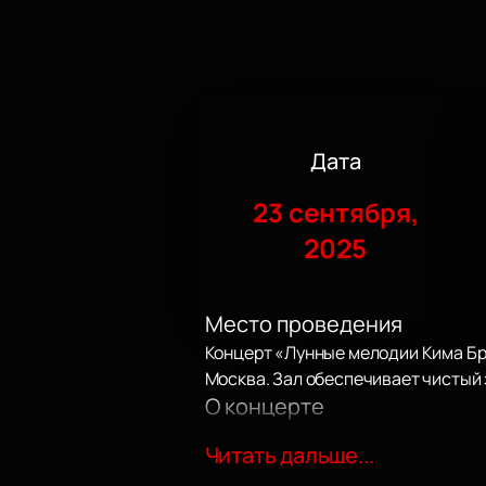
Дата
23 сентября,
2025
Место проведения
Концерт «Лунные мелодии Кима Бре
Москва. Зал обеспечивает чистый з
О концерте
Ким Брейтбург отмечает юбилей. Н
Читать дальше...
композиции. Гости услышат живое