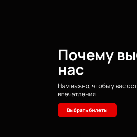
Билеты
Купить билеты
можно на сайте.
Выберите место через схему.
Оплатите онлайн безопасно.
Оформите заказ по телефону 
Получите консультацию мене
Цена зависит от выбранного сектор
Почему в
нас
Нам важно, чтобы у вас ос
впечатления
Выбрать билеты