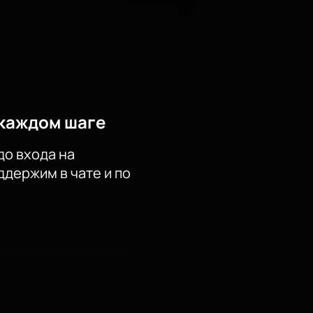
каждом шаге
до входа на
держим в чате и по