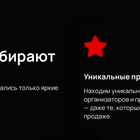
или через сайт.
джера при звонке.
а. Актуальная стоимость указана на сайте.
ыбирают
Уникальные п
тались только яркие
Находим уникальн
организаторов и 
— даже те, которы
продаже.