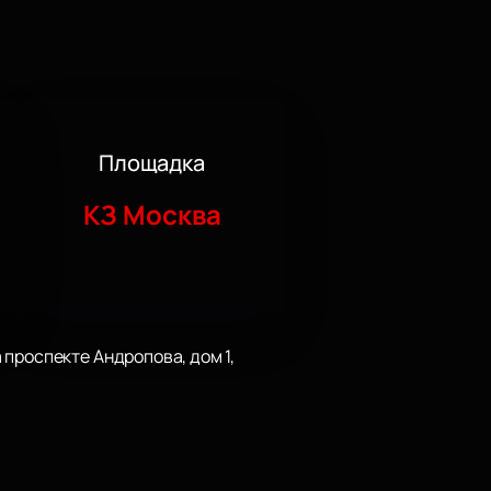
Площадка
КЗ Москва
проспекте Андропова, дом 1,
розвучат известные песни и новые