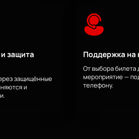
 и защита
Поддержка на 
От выбора билета 
мероприятие — под
через защищённые
телефону.
аняются и
и.