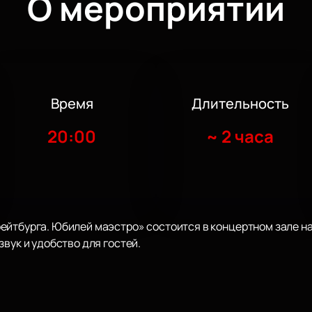
О мероприятии
Время
Длительность
20:00
~
2 часа
йтбурга. Юбилей маэстро» состоится в концертном зале на 
вук и удобство для гостей.
а сцене выступят Филипп Киркоров, Лариса Долина, Алсу. П
 исполнение любимых мелодий.