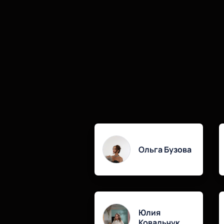
Ольга Бузова
Юлия
Ковальчук