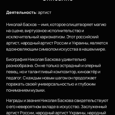
Деятельность
:
артист
Николай Басков — имя, которое олицетворяет магию
на сцене, виртуозное исполнительство и
исключительный харизматизм. Этот российский
артист, народный артист России и Украины, является
вдохновляющим символом искусства в нашем мире.
Биография Николая Баскова удивительно
разнообразна. Он не только эстрадный и оперный
певец, но и талантливый композитор, киноактёр и
педагог. С каждым новым шагом он продолжает
поражать своей универсальностью и глубоким
пониманием музыки.
Награды и звания Николая Баскова свидетельствуют
о его невероятном вкладе в искусство. Заслуженный
артист России, народный артист Украины, народный