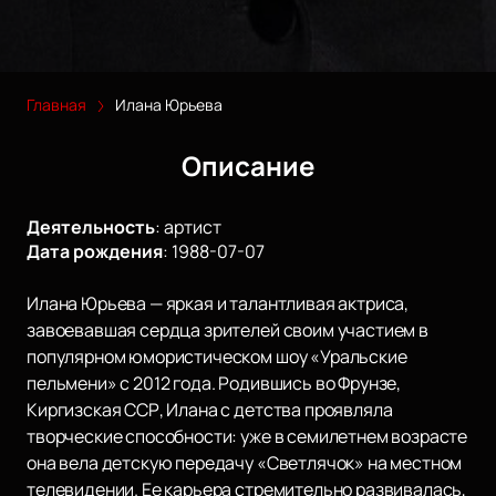
Главная
Илана Юрьева
Описание
Деятельность
:
артист
Дата рождения
:
1988-07-07
Илана Юрьева — яркая и талантливая актриса,
завоевавшая сердца зрителей своим участием в
популярном юмористическом шоу «Уральские
пельмени» с 2012 года. Родившись во Фрунзе,
Киргизская ССР, Илана с детства проявляла
творческие способности: уже в семилетнем возрасте
она вела детскую передачу «Светлячок» на местном
телевидении. Ее карьера стремительно развивалась,