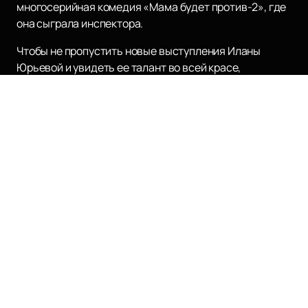
многосерийная комедия «Мама будет против-2», где
она сыграла инспектора.
Чтобы не пропустить новые выступления Иланы
Юрьевой и увидеть ее талант во всей красе,
рекомендуем ознакомиться с расписанием и афишей
на нашем сайте. Не упустите возможность
купить
билеты
на нашем сайте и насладиться
выступлениями этой харизматичной актрисы!
Наверх
КЗ МОСКВА