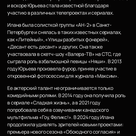
и вскоре Юрьева стала известной благодаря
участию в различных телепроектах и сериалах.
Илана была солисткой группы «АН-2» в Санкт-
Петербурге и снялась в таких известных сериалах,
как «Литейный», «Улицы разбитых фонарей»,
«Десант есть десант» и других. Она также
участвовала в скетч-шоу «Валера-ТВ» на СТС, где
сыграла роль взбалмошной певицы «Няши». В 2013
году Юрьева произвела фурор, приняв участие в
откровенной фотосессии для журнала «Максим».
Ее актерский талант не ограничивается только
комедийными ролями. В 2014 году она получила роль
в сериале «Сладкая жизнь», а в 2021 году
попробовала себя в озвучивании канадского
мультфильма «Гоу, Феликс!». В 2024 году Илана
продолжила удивлять зрителей новыми проектами:
премьера нового сезона «Обоюдного согласия» и