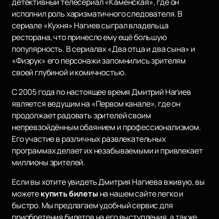
детективный телесериал «Каменская», где он
исполнил роль харизматичного следователя. В
сериале «Кухня» Нагиев сыграл владельца
ресторана, что принесло ему ещё большую
популярность. В сериалах «Два отца и два сына» и
«Физрук» его персонажи запомнились зрителям
своей глубиной и комичностью.
С 2005 года по настоящее время Дмитрий Нагиев
является ведущим на «Первом канале», где он
продолжает радовать зрителей своим
непревзойдённым обаянием и профессионализмом.
Его участие в различных развлекательных
программах делает их незабываемыми и привлекает
миллионы зрителей.
Если вы хотите увидеть Дмитрия Нагиева вживую, вы
можете
купить билеты
на нашем сайте легко и
быстро. Мы предлагаем удобный сервис для
приобретения билетов на его выступления, а также