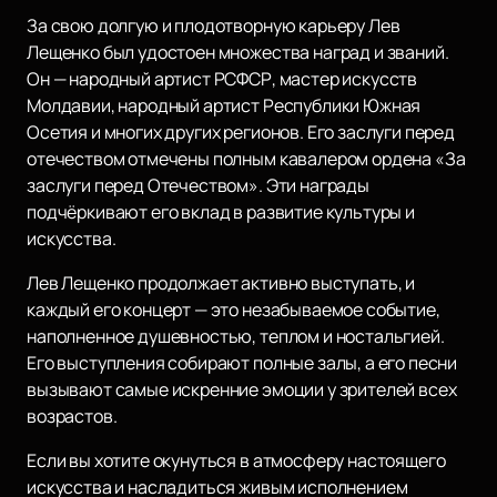
За свою долгую и плодотворную карьеру Лев
Лещенко был удостоен множества наград и званий.
Он — народный артист РСФСР, мастер искусств
Молдавии, народный артист Республики Южная
Осетия и многих других регионов. Его заслуги перед
отечеством отмечены полным кавалером ордена «За
заслуги перед Отечеством». Эти награды
подчёркивают его вклад в развитие культуры и
искусства.
Лев Лещенко продолжает активно выступать, и
каждый его концерт — это незабываемое событие,
наполненное душевностью, теплом и ностальгией.
Его выступления собирают полные залы, а его песни
вызывают самые искренние эмоции у зрителей всех
возрастов.
Если вы хотите окунуться в атмосферу настоящего
искусства и насладиться живым исполнением