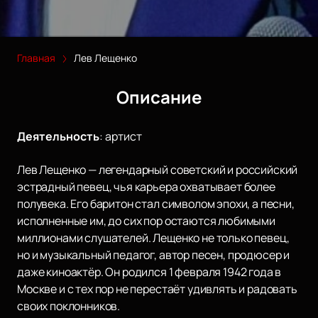
Главная
Лев Лещенко
Описание
Деятельность
:
артист
Лев Лещенко — легендарный советский и российский
эстрадный певец, чья карьера охватывает более
полувека. Его баритон стал символом эпохи, а песни,
исполненные им, до сих пор остаются любимыми
миллионами слушателей. Лещенко не только певец,
но и музыкальный педагог, автор песен, продюсер и
даже киноактёр. Он родился 1 февраля 1942 года в
Москве и с тех пор не перестаёт удивлять и радовать
своих поклонников.