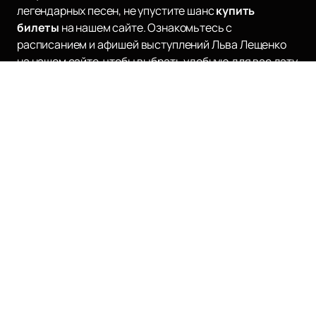
легендарных песен, не упустите шанс
купить
билеты
на нашем сайте. Ознакомьтесь с
расписанием и афишей выступлений Льва Лещенко
на нашем сайте, чтобы выбрать удобную для вас дату
и место. Не пропустите возможность стать частью
волшебного мира музыки и искусства, созданного
этим выдающимся артистом.
Наверх
КЗ МОСКВА
Афиша и билеты