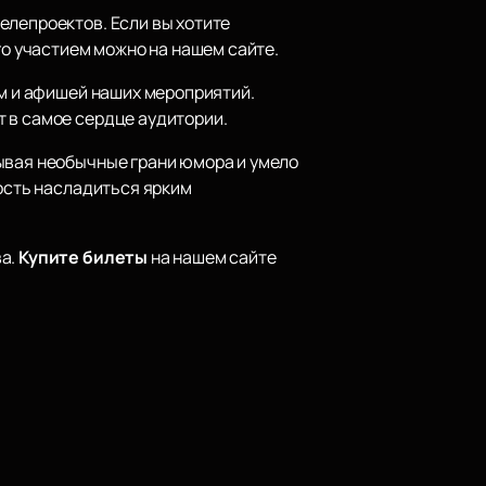
елепроектов. Если вы хотите
го участием можно на нашем сайте.
ем и афишей наших мероприятий.
 в самое сердце аудитории.
рывая необычные грани юмора и умело
ность насладиться ярким
ва.
Купите билеты
на нашем сайте