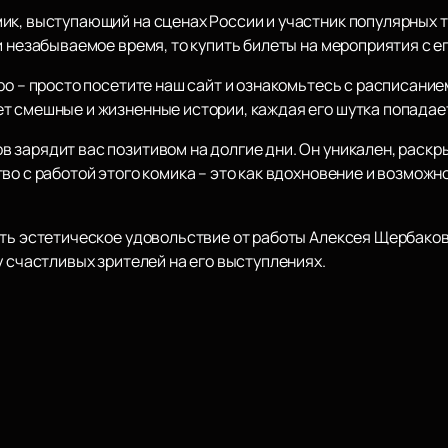
ик, выступающий на сценах России и участник популярных т
и незабываемое время, то купить билеты на мероприятия с е
ро – просто посетите наш сайт и ознакомьтесь с расписани
т смешные и жизненные истории, каждая его шутка попадает
 зарядит вас позитивом на долгие дни. Он уникален, раск
во с работой этого комика – это как вдохновение и возмож
ать эстетическое удовольствие от работы Алексея Щербако
у счастливых зрителей на его выступлениях.