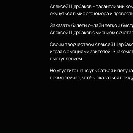
Алексей Щербаков – талантливый ком
окунуться в мир его юмора и провест
Заказать билеты онлайн легко и быст
Алексей Щербаков с умением сочетае
Своим творчеством Алексей Щербаков
играя с эмоциями зрителей. Знакомст
выступлением.
Не упустите шанс улыбаться и получ
прямо сейчас, чтобы оказаться в ряд