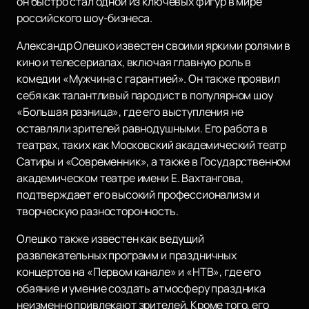
он быстро стал одной из ключевых фигур в мире
российского шоу-бизнеса.
Александр Олешко известен своими яркими ролями в
кино и телесериалах, включая главную роль в
комедии «Мужчина с гарантией». Он также проявил
себя как талантливый пародист в популярном шоу
«Большая разница», где его выступления не
оставляли зрителей равнодушными. Его работа в
театрах, таких как Московский академический театр
Сатиры и «Современник», а также в Государственном
академическом театре имени Е. Вахтангова,
подтверждает его высокий профессионализм и
творческую разносторонность.
Олешко также известен как ведущий
развлекательных программ и праздничных
концертов на «Первом канале» и «НТВ», где его
обаяние и умение создать атмосферу праздника
неизменно привлекают зрителей. Кроме того, его