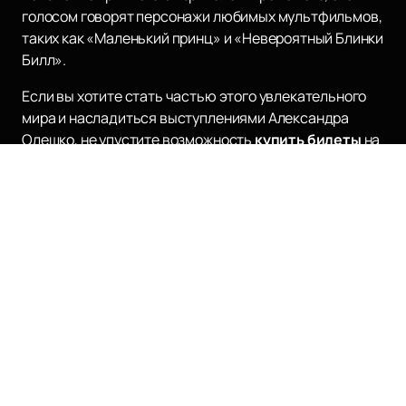
голосом говорят персонажи любимых мультфильмов,
таких как «Маленький принц» и «Невероятный Блинки
Билл».
Если вы хотите стать частью этого увлекательного
мира и насладиться выступлениями Александра
Олешко, не упустите возможность
купить билеты
на
нашем сайте. Расписание и афишу мероприятий с его
участием вы также можете посмотреть на нашем
сайте. Познакомьтесь с творчеством Александра
Олешко и откройте для себя новые горизонты
искусства!