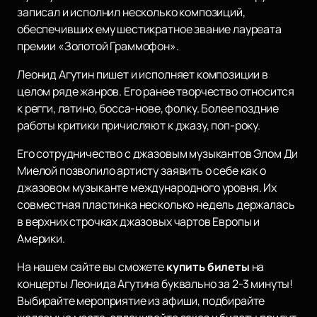
записал и исполнил несколько композиций,
обеспечивших ему шестикратное звание лауреата
премии «Золотой Граммофон».
Леонид Агутин пишет и исполняет композиции в
целом ряде жанров. Его ранее творчество относится
к регги, латино, босса-нове, фолку. Более поздние
работы критики причисляют к джазу, поп-року.
Его сотрудничество с джазовым музыкантов Элом Ди
Миелой позволило артисту заявить о себе как о
джазовом музыканте международного уровня. Их
совместная пластинка несколько недель держалась
в верхних строчках джазовых чартов Европы и
Америки.
На нашем сайте вы сможете
купить билеты
на
концерты Леонида Агутина буквально за 2-3 минуты!
Выбирайте мероприятие из афиши, подбирайте