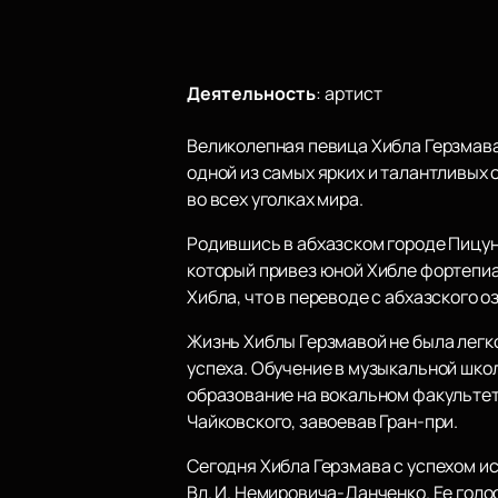
Деятельность
:
артист
Великолепная певица Хибла Герзмава
одной из самых ярких и талантливых
во всех уголках мира.
Родившись в абхазском городе Пицун
который привез юной Хибле фортепиа
Хибла, что в переводе с абхазского 
Жизнь Хиблы Герзмавой не была легко
успеха. Обучение в музыкальной школ
образование на вокальном факультете
Чайковского, завоевав Гран-при.
Сегодня Хибла Герзмава с успехом и
Вл. И. Немировича-Данченко. Ее голо