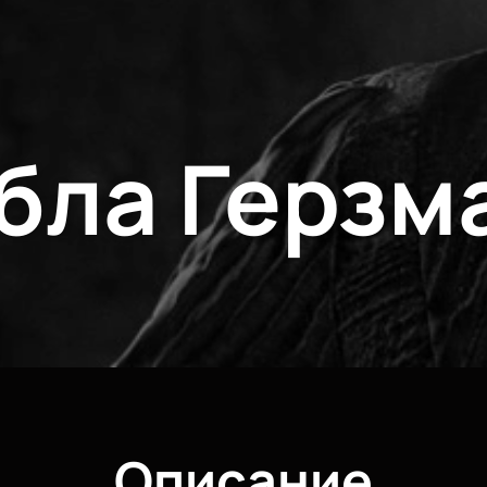
бла Герзм
Описание