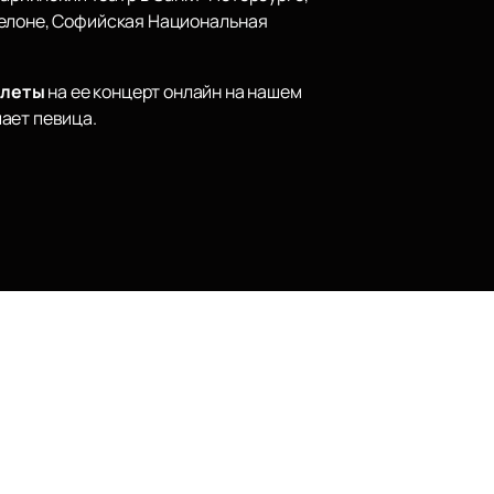
селоне, Софийская Национальная
илеты
на ее концерт онлайн на нашем
ает певица.
Наверх