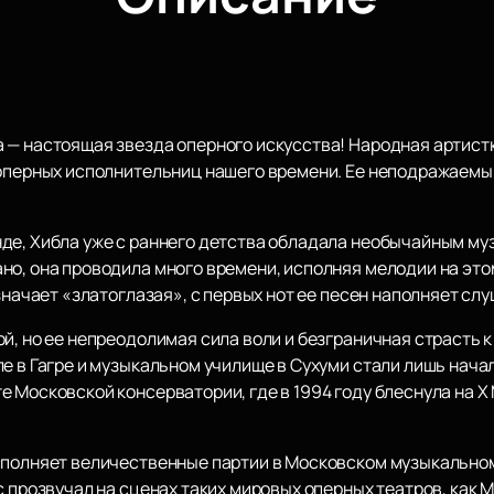
 — настоящая звезда оперного искусства! Народная артистк
 оперных исполнительниц нашего времени. Ее неподражаем
де, Хибла уже с раннего детства обладала необычайным му
но, она проводила много времени, исполняя мелодии на эт
означает «златоглазая», с первых нот ее песен наполняет с
й, но ее непреодолимая сила воли и безграничная страсть 
е в Гагре и музыкальном училище в Сухуми стали лишь нача
 Московской консерватории, где в 1994 году блеснула на Х
сполняет величественные партии в Московском музыкальном 
с прозвучал на сценах таких мировых оперных театров, как 