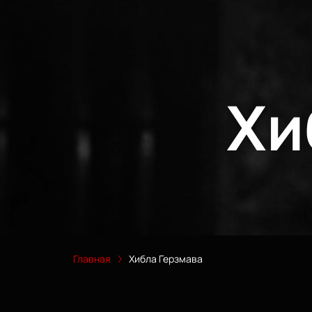
Хи
Главная
Хибла Герзмава