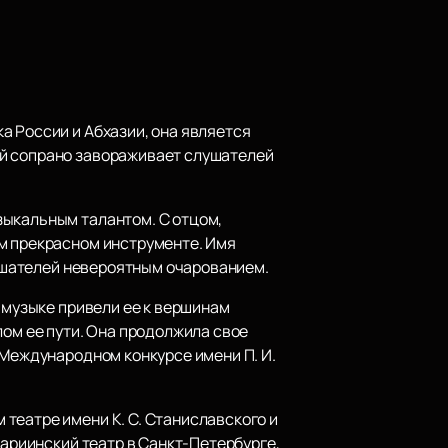
а России и Абхазии, она является
ый сопрано завораживает слушателей
зыкальным талантом. С отцом,
ом прекрасном инструменте. Имя
лушателей невероятным очарованием.
к музыке привели ее к вершинам
лом ее пути. Она продолжила свое
 Международном конкурсе имени П. И.
театре имени К. С. Станиславского и
Мариинский театр в Санкт-Петербурге,