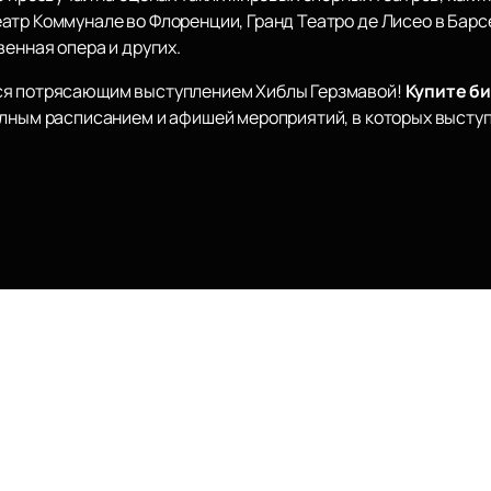
атр Коммунале во Флоренции, Гранд Театро де Лисео в Бар
венная опера и других.
ся потрясающим выступлением Хиблы Герзмавой!
Купите б
олным расписанием и афишей мероприятий, в которых выступ