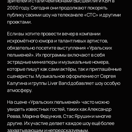
зрителей и стали чемпионами Высшей лиги КВН в
2000 году. Сегодня они продолжают покорять
публику своими шоу на телеканале «СТС» и другими
проектами.
Если вы хотите провести вечер в компании
искромётного юмора и талантливых артистов,
обязательно посетите выступления «Уральских
пельменей». Их программы включают в себя
эстрадные миниатюры и музыкальные номера,
которые пишут как сами актёры, так и приглашённые
сценаристы. Музыкальное оформление от Сергея
Калугина и группы Liver Band добавляет шоу особую
атмосферу.
На сцене «Уральских пельменей» часто можно
увидеть известных гостей, таких как Александр
Ревва, Марина Федункив, Стас Ярушин и многие
другие. Их участие делает каждое шоу ещё более
захватывающим и непредсказуемым.