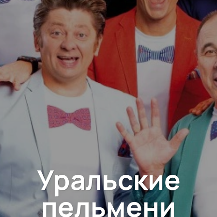
Уральские
пельмени