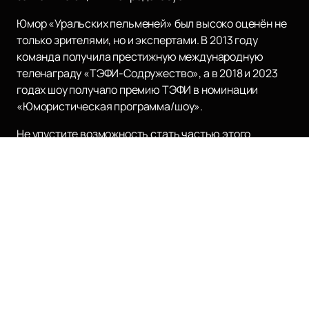
Юмор «Уральских пельменей» был высоко оценён не
только зрителями, но и экспертами. В 2013 году
команда получила престижную международную
теленаграду «ТЭФИ-Содружество», а в 2018 и 2023
годах шоу получало премию ТЭФИ в номинации
«Юмористическая программа/шоу».
Не упустите возможность стать частью этого
незабываемого зрелища!
Купить билеты
на нашем
сайте легко и удобно. Здесь же вы можете
ознакомиться с расписанием и афишей предстоящих
мероприятий. Погрузитесь в мир смеха и веселья
вместе с «Уральскими пельменями» — это шоу,
которое нельзя пропустить!