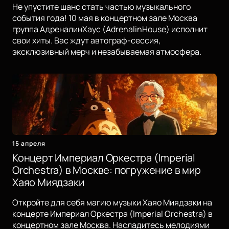
Не упустите шанс стать частью музыкального
события года! 10 мая в концертном зале Москва
группа АдреналинХаус (AdrenalinHouse) исполнит
свои хиты. Вас ждут автограф-сессия,
эксклюзивный мерч и незабываемая атмосфера.
15 апреля
Концерт Империал Оркестра (Imperial
Orchestra) в Москве: погружение в мир
Хаяо Миядзаки
Откройте для себя магию музыки Хаяо Миядзаки на
концерте Империал Оркестра (Imperial Orchestra) в
концертном зале Москва. Насладитесь мелодиями