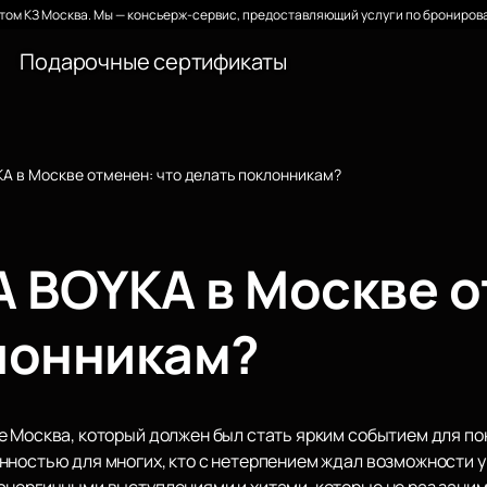
ом КЗ Москва. Мы — консьерж-сервис, предоставляющий услуги по бронирова
Подарочные сертификаты
A в Москве отменен: что делать поклонникам?
A BOYKA в Москве о
лонникам?
е Москва, который должен был стать ярким событием для по
нностью для многих, кто с нетерпением ждал возможности
энергичными выступлениями и хитами, которые не раз зани