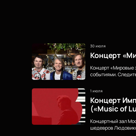
30 июля
Концерт «Ми
Концерт «Мировые з
событиями. Следите
1 июля
Концерт Имп
(«Music of L
Концертный зал Мо
шедевров Людовико 