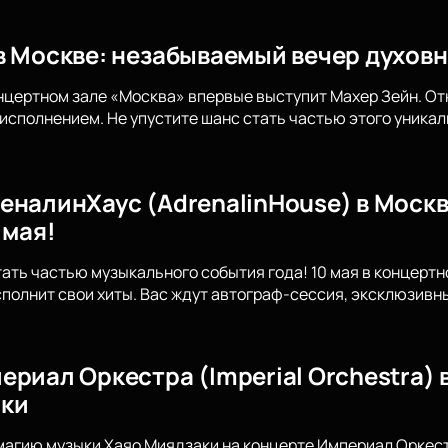
в Москве: незабываемый вечер духов
концертном зале «Москва» впервые выступит Махер Зейн. От
исполнением. Не упустите шанс стать частью этого уникал
еналинХаус (AdrenalinHouse) в Москв
 мая!
тать частью музыкального события года! 10 мая в концерт
сполнит свои хиты. Вас ждут автограф-сессия, эксклюзив
риал Оркестра (Imperial Orchestra) 
аки
магию музыки Хаяо Миядзаки на концерте Империал Оркестр