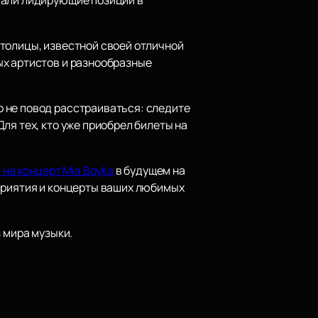
толицы, известной своей отличной
ых артистов и разнообразные
 не повод расстраиваться: следите
ля тех, кто уже приобрел билеты на
 на концерт Mia Boyka
в будущем на
оприятия и концерты ваших любимых
 мира музыки.