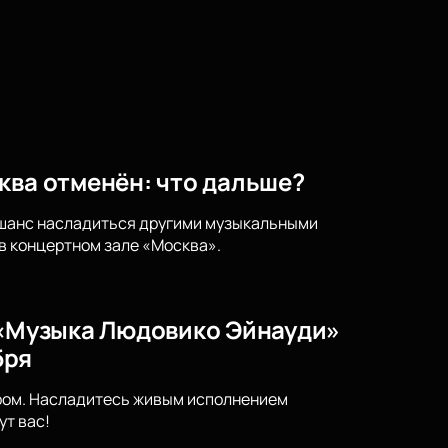
ква отменён: что дальше?
е шанс насладиться другими музыкальными
в концертном зале «Москва».
) «Музыка Людовико Эйнауди»
бря
тром. Насладитесь живым исполнением
т вас!