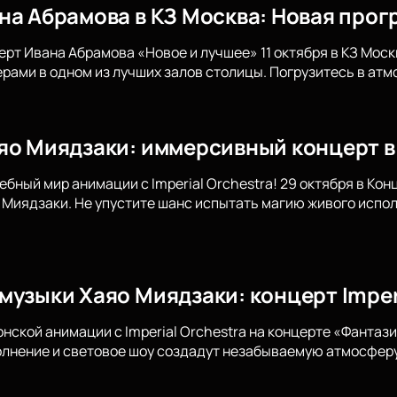
на Абрамова в КЗ Москва: Новая прог
ерт Ивана Абрамова «Новое и лучшее» 11 октября в КЗ Мос
ами в одном из лучших залов столицы. Погрузитесь в атм
яо Миядзаки: иммерсивный концерт в
ебный мир анимации с Imperial Orchestra! 29 октября в Ко
Миядзаки. Не упустите шанс испытать магию живого испол
музыки Хаяо Миядзаки: концерт Imperi
онской анимации с Imperial Orchestra на концерте «Фантаз
лнение и световое шоу создадут незабываемую атмосферу