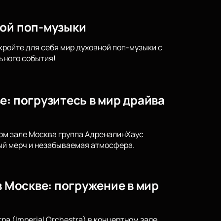
ной поп-музыки
кройте для себя мир духовной поп-музыки с
ьного события!
е: погрузитесь в мир драйва
ном зале Москва группа АдреналинХаус
ный мерч и незабываемая атмосфера.
в Москве: погружение в мир
а (Imperial Orchestra) в концертном зале