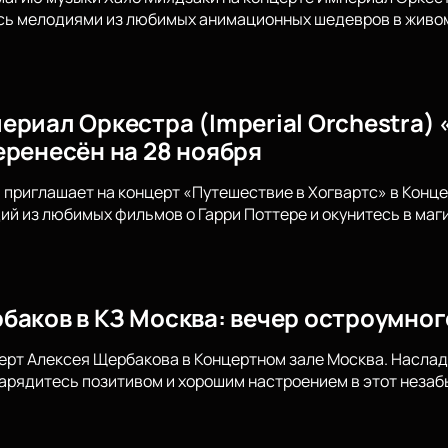
сь мелодиями из любимых анимационных шедевров в живом 
ериал Оркестра (Imperial Orchestra) 
еренесён на 28 ноября
приглашает на концерт «Путешествие в Хогвартс» в Конц
й из любимых фильмов о Гарри Поттере и окунитесь в ма
баков в КЗ Москва: вечер остроумно
ерт Алексея Щербакова в Концертном зале Москва. Наслад
арядитесь позитивом и хорошим настроением в этот неза