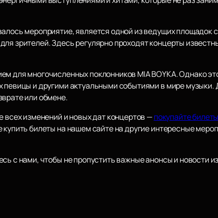
валось мероприятие, является одной из ведущих площадок с
для зрителей. Здесь регулярно проходят концерты известн
ем для многочисленных поклонников MIA BOYKA. Однако это
 певицы и другими актуальными событиями в мире музыки. Д
зврате или обмене.
е всех изменений и новых дат концертов —
покупайте билеты
е купить билеты на нашем сайте на другие интересные мер
сь с нами, чтобы не пропустить важные анонсы и новости из