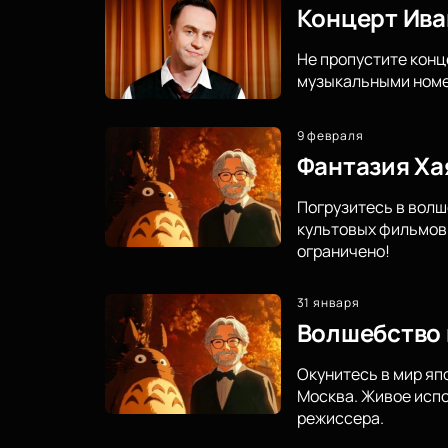
Концерт Ива
Не пропустите конц
музыкальными номер
9 февраля
Фантазия Ха
Погрузитесь в волш
культовых фильмов 
ограничено!
31 января
Волшебство 
Окунитесь в мир яп
Москва. Живое испо
режиссера.