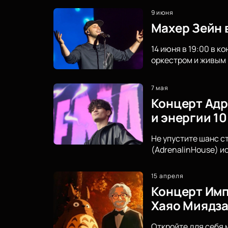
9 июня
Махер Зейн 
14 июня в 19:00 в 
оркестром и живым 
7 мая
Концерт Адр
и энергии 10
Не упустите шанс с
(AdrenalinHouse) и
15 апреля
Концерт Импе
Хаяо Миядз
Откройте для себя 