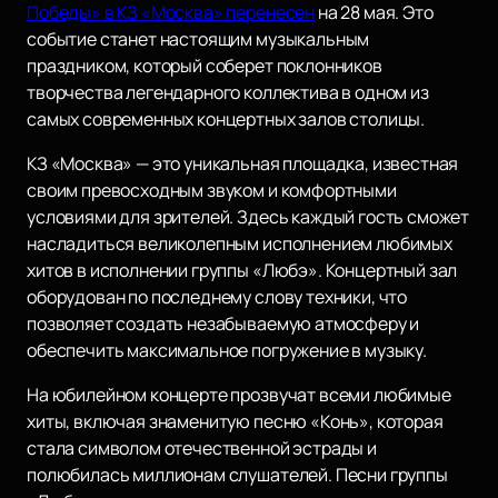
Победы» в КЗ «Москва» перенесен
на 28 мая. Это
событие станет настоящим музыкальным
праздником, который соберет поклонников
творчества легендарного коллектива в одном из
самых современных концертных залов столицы.
КЗ «Москва» — это уникальная площадка, известная
своим превосходным звуком и комфортными
условиями для зрителей. Здесь каждый гость сможет
насладиться великолепным исполнением любимых
хитов в исполнении группы «Любэ». Концертный зал
оборудован по последнему слову техники, что
позволяет создать незабываемую атмосферу и
обеспечить максимальное погружение в музыку.
На юбилейном концерте прозвучат всеми любимые
хиты, включая знаменитую песню «Конь», которая
стала символом отечественной эстрады и
полюбилась миллионам слушателей. Песни группы