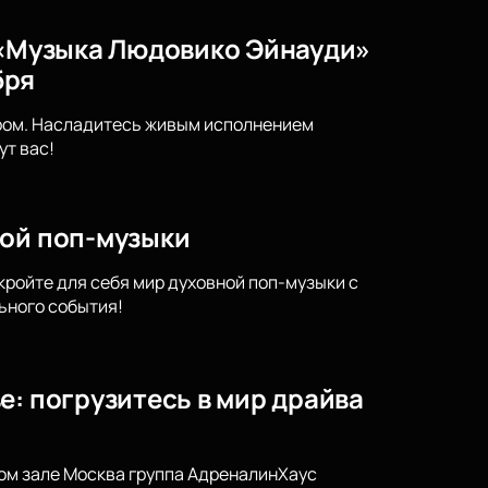
) «Музыка Людовико Эйнауди»
бря
тром. Насладитесь живым исполнением
т вас!
ной поп-музыки
кройте для себя мир духовной поп-музыки с
ьного события!
е: погрузитесь в мир драйва
ном зале Москва группа АдреналинХаус