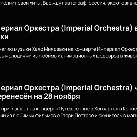
сполнит свои хиты. Вас ждут автограф-сессия, эксклюзив
риал Оркестра (Imperial Orchestra) 
аки
магию музыки Хаяо Миядзаки на концерте Империал Оркестр
сь мелодиями из любимых анимационных шедевров в живом 
ериал Оркестра (Imperial Orchestra) 
еренесён на 28 ноября
приглашает на концерт «Путешествие в Хогвартс» в Конц
й из любимых фильмов о Гарри Поттере и окунитесь в ма