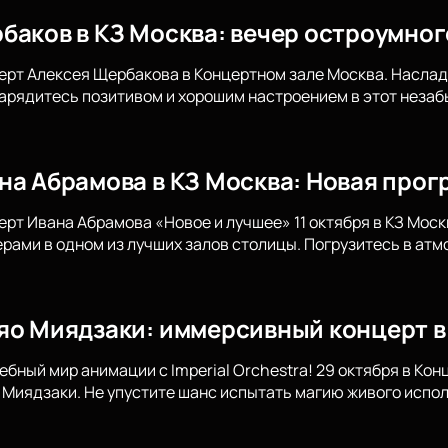
баков в КЗ Москва: вечер остроумно
ерт Алексея Щербакова в Концертном зале Москва. Наслад
арядитесь позитивом и хорошим настроением в этот неза
на Абрамова в КЗ Москва: Новая прог
ерт Ивана Абрамова «Новое и лучшее» 11 октября в КЗ Мос
ами в одном из лучших залов столицы. Погрузитесь в атм
яо Миядзаки: иммерсивный концерт в
ебный мир анимации с Imperial Orchestra! 29 октября в Ко
Миядзаки. Не упустите шанс испытать магию живого испол