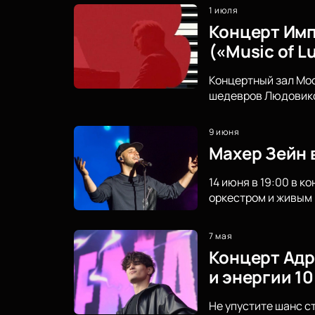
1 июля
Концерт Имп
(«Music of L
Концертный зал Мо
шедевров Людовико 
9 июня
Махер Зейн 
14 июня в 19:00 в 
оркестром и живым 
7 мая
Концерт Адр
и энергии 10
Не упустите шанс с