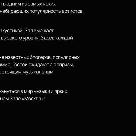
ать одним из самых ярких
о набирающих популярность артистов,
акустикой. Зал вмещает
 высокого уровня. Здесь каждый
ме известных блогеров, популярных
рамме. Гостей ожидают сюрпризы,
 настоящим музыкальным
унуться в мир музыки и ярких
тном Зале «Москва»!