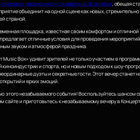
З «Москва» переносится с 14 марта на 28 октября
, обещая ст
приятие объединит на одной сцене как новых, стремительн
ей страной.
еменная площадка, известная своим комфортом и отличной 
 предлагает отличные условия для проведения мероприятий
ным звуком и атмосферой праздника.
 Music Box» удивит зрителей не только участием в програм
 киноиндустрии и спорта, но и новым подходом к шоу-прог
 неординарные дуэты и секретные гости. Этот вечер станет
ткрытий и ярких эмоций.
ью этого незабываемого события! Воспользуйтесь шансом ок
ем сайте и приготовьтесь к незабываемому вечеру в Концер