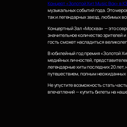
Концерт «Золотой Хит Music Box» в К
музыкальных событий года. Это меро
так и легендарных звезд, любимых вс
Концертный Зал «Москва» — это совр
значительное количество зрителей и
гость сможет насладиться великолеп
В юбилейный год премия «Золотой Хит
медийных личностей, представителей
легендарные хиты последних 20 лет,
путешествием, полным неожиданных о
Не упустите возможность стать част
впечатлений — купить билеты на наш