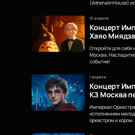
(AdrenalinHouse) и
15 апреля
Концерт Импе
Хаяо Миядз
Откройте для себя 
Москва. Насладите
событие!
1 апреля
Концерт Имп
КЗ Москва п
Империал Оркестра 
исполнением мелоди
оркестром и хором.