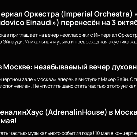
ериал Оркестра (Imperial Orchestra
udovico Einaudi») перенесён на 3 октя
сква приглашает на вечер неоклассики с Империал Оркес
Эйнауди. Уникальная музыка и превосходная акустика жду
в Москве: незабываемый вечер духов
концертном зале «Москва» впервые выступит Махер Зейн. От
исполнением. Не упустите шанс стать частью этого уникал
еналинХаус (AdrenalinHouse) в Москв
 мая!
тать частью музыкального события года! 10 мая в концерт