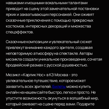
навыками и мощными вокальными талантами
приводит на сцену этой замечательной постановки
ярких и захватывающих персонажей. Они оживят
сказочные приключения с помощью прекрасных
костюмов, интересных декораций и множества
спецэффектов.
Сказочные композиции и увлекательный сюжет
привлекут внимание каждого зрителя, создавая
неповторимую атмосферу на спектакле. Авторы
мюзикла создали уникальное произведение, сочетая
бродвейский размах с русской душевностью.
Мюзикл «Карлик Нос» в КЗ Москва - это
увлекательное путешествие, которое может
захватить всех зрителей.
Билеты
можно купить
онлайн на нашем сайте быстро, легко и просто. Не
упустите возможность окунуться в волшебный мир,
который оживает на сцене перед вами. Подарите