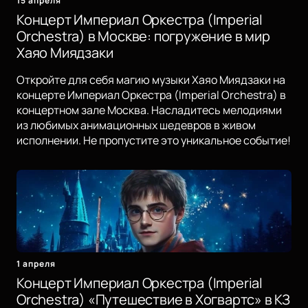
15 апреля
Концерт Империал Оркестра (Imperial
Orchestra) в Москве: погружение в мир
Хаяо Миядзаки
Откройте для себя магию музыки Хаяо Миядзаки на
концерте Империал Оркестра (Imperial Orchestra) в
концертном зале Москва. Насладитесь мелодиями
из любимых анимационных шедевров в живом
исполнении. Не пропустите это уникальное событие!
1 апреля
Концерт Империал Оркестра (Imperial
Orchestra) «Путешествие в Хогвартс» в КЗ