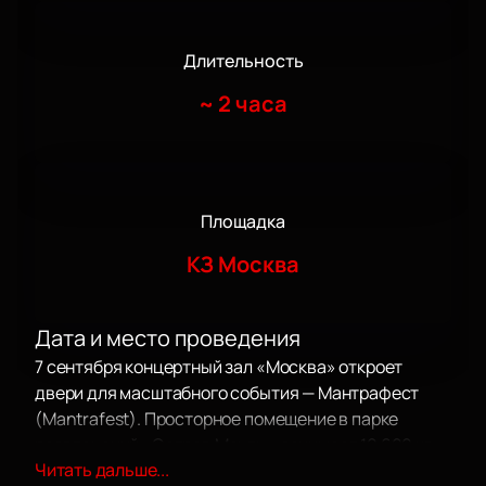
Длительность
~
2 часа
Площадка
КЗ Москва
Дата и место проведения
7 сентября концертный зал «Москва» откроет
двери для масштабного события — Мантрафест
(Mantrafest). Просторное помещение в парке
развлечений «Остров Мечты» занимает 10 600 кв.
Читать дальше...
м, располагает сценой-амфитеатром и легко