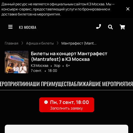
Данный ресурс не является официальным сайтом КЗ Москва. Мы —
консьерж-сервис, предоставляющий услуги по бронированию и
доставке билетов на мероприятия.
КЗ МОСКВА
Главная
Афиша и билеты
Мантрафест (Mant...
Билеты на концерт Мантрафест
(Mantrafest) в КЗ Москва
КЗ Москва
Хор
6+
7 сент.
18:00
МЕРОПРИЯТИИ
НАШИ ПРЕИМУЩЕСТВА
БЛИЖАЙШИЕ МЕРОПРИЯТИЯ