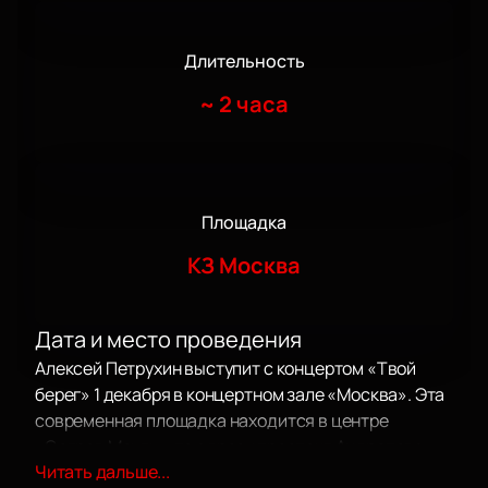
Длительность
~
2 часа
Площадка
КЗ Москва
Дата и место проведения
Алексей Петрухин выступит с концертом «Твой
берег» 1 декабря в концертном зале «Москва». Эта
современная площадка находится в центре
«Остров Мечты» по адресу проспект Андропова,
Читать дальше...
дом 1. Просторный зал, открытый в 2022 году,