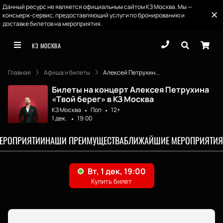
Данный ресурс не является официальным сайтом КЗ Москва. Мы —
консьерж-сервис, предоставляющий услуги по бронированию и
доставке билетов на мероприятия.
КЗ МОСКВА
Главная
Афиша и билеты
Алексей Петрухин...
Билеты на концерт Алексея Петрухина
«Твой берег» в КЗ Москва
КЗ Москва
Поп
12+
1 дек.
19:00
МЕРОПРИЯТИИ
НАШИ ПРЕИМУЩЕСТВА
БЛИЖАЙШИЕ МЕРОПРИЯТИЯ