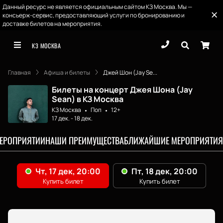
Данный ресурс не является официальным сайтом КЗ Москва. Мы —
консьерж-сервис, предоставляющий услуги по бронированию и
доставке билетов на мероприятия.
КЗ МОСКВА
Главная
Афиша и билеты
Джей Шон (Jay Se...
Билеты на концерт Джея Шона (Jay
Sean) в КЗ Москва
КЗ Москва
Поп
12+
17 дек.
-
18 дек.
МЕРОПРИЯТИИ
НАШИ ПРЕИМУЩЕСТВА
БЛИЖАЙШИЕ МЕРОПРИЯТИЯ