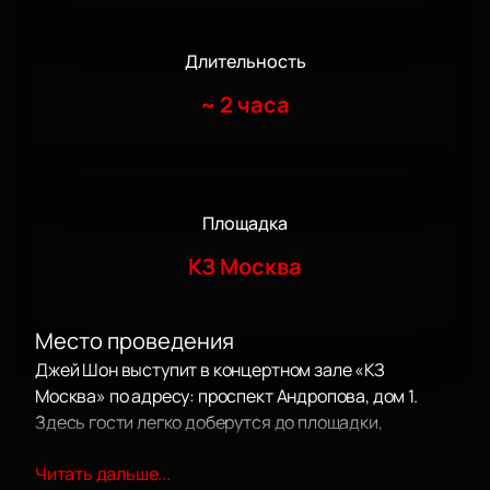
Длительность
~
2 часа
Площадка
КЗ Москва
Место проведения
Джей Шон выступит в концертном зале «КЗ
Москва» по адресу: проспект Андропова, дом 1.
Здесь гости легко доберутся до площадки,
насладятся качественным звуком и почувствуют
Читать дальше...
себя комфортно во время шоу.