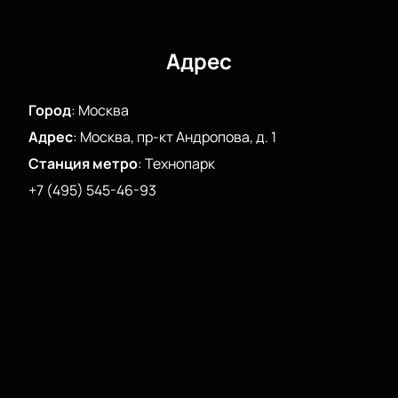
Разные цены в зависимости от расположения
кресел
Цена зависит от выбранной зоны, поэтому каждый
Адрес
найдёт подходящий вариант. Присоединяйтесь к
этому большому музыкальному вечеру и откройте
Город
:
Москва
любимые хиты по-новому!
Адрес
:
Москва, пр-кт Андропова, д. 1
Станция метро
:
Технопарк
+7 (495) 545-46-93