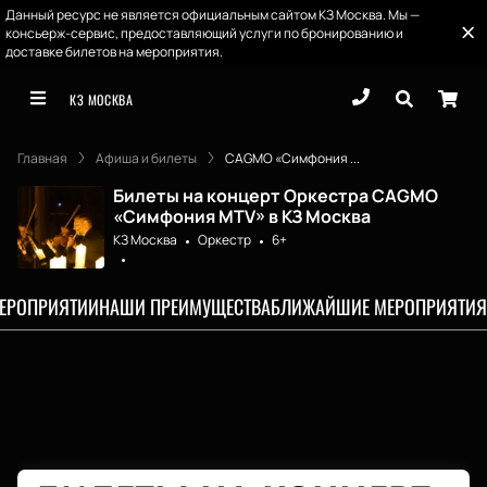
Данный ресурс не является официальным сайтом КЗ Москва. Мы —
консьерж-сервис, предоставляющий услуги по бронированию и
доставке билетов на мероприятия.
КЗ МОСКВА
Главная
Афиша и билеты
CAGMO «Симфония ...
Билеты на концерт Оркестра CAGMO
«Симфония MTV» в КЗ Москва
КЗ Москва
Оркестр
6+
МЕРОПРИЯТИИ
НАШИ ПРЕИМУЩЕСТВА
БЛИЖАЙШИЕ МЕРОПРИЯТИЯ