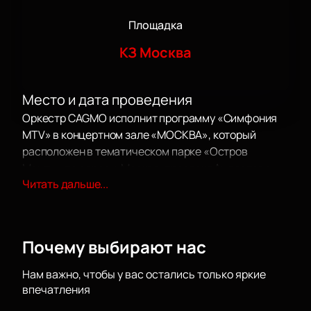
Площадка
КЗ Москва
Место и дата проведения
Оркестр CAGMO исполнит программу «Симфония
MTV» в концертном зале «МОСКВА», который
расположен в тематическом парке «Остров
Мечты» по адресу: Москва, проспект Андропова,
Читать дальше...
дом 1. Просторная площадка принимает от 2500 до
4300 человек и отлично подходит для музыкальных
событий благодаря чистому звуку и хорошей
видимости сцены.
Почему выбирают нас
О концерте
Нам важно, чтобы у вас остались только яркие
впечатления
Оркестр CAGMO зовёт вас на особенное
музыкальное шоу — «Симфония MTV». Программа