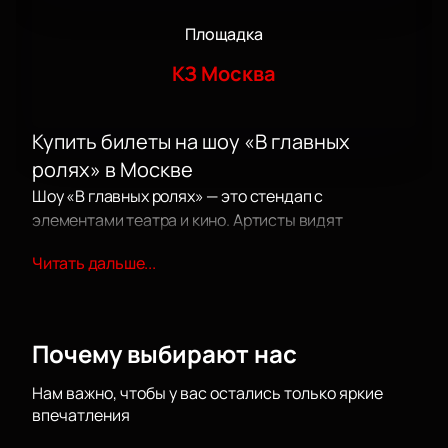
Площадка
КЗ Москва
Купить билеты на шоу «В главных
ролях» в Москве
Шоу «В главных ролях» — это стендап с
элементами театра и кино. Артисты видят
сценарий только на сцене и сразу начинают
Читать дальше...
выступление без репетиций. Такой формат создает
живые и неожиданные миниатюры.
Билеты на шоу
«В главных ролях»
можно купить на нашем сайте —
выберите места на схеме зала.
Почему выбирают нас
Дата и место проведения
Нам важно, чтобы у вас остались только яркие
впечатления
Мероприятие пройдет в концертном зале Москва
по адресу: Москва, проспект Андропова, дом 1.