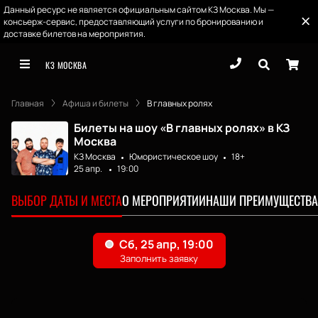
Данный ресурс не является официальным сайтом КЗ Москва. Мы —
консьерж-сервис, предоставляющий услуги по бронированию и
доставке билетов на мероприятия.
КЗ МОСКВА
Главная
Афиша и билеты
В главных ролях
Билеты на шоу «В главных ролях» в КЗ
Москва
КЗ Москва
Юмористическое шоу
18+
25 апр.
19:00
ВЫБОР ДАТЫ И МЕСТА
О МЕРОПРИЯТИИ
НАШИ ПРЕИМУЩЕСТВА