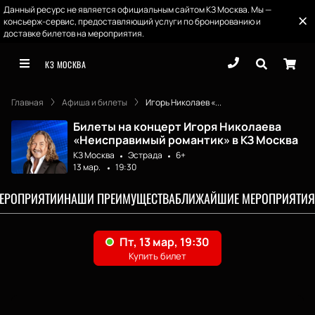
Данный ресурс не является официальным сайтом КЗ Москва. Мы —
консьерж-сервис, предоставляющий услуги по бронированию и
доставке билетов на мероприятия.
КЗ МОСКВА
Главная
Афиша и билеты
Игорь Николаев «...
Билеты на концерт Игоря Николаева
«Неисправимый романтик» в КЗ Москва
КЗ Москва
Эстрада
6+
13 мар.
19:30
МЕРОПРИЯТИИ
НАШИ ПРЕИМУЩЕСТВА
БЛИЖАЙШИЕ МЕРОПРИЯТИЯ