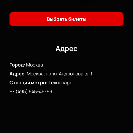
Безопасная онлайн-оплата
Оформление заказа по звонку
Выгодные предложения
Выбрать билеты
Присоединяйтесь к этому музыкальному вечеру и
услышите любимые песни вживую.
Адрес
Город
:
Москва
Адрес
:
Москва, пр-кт Андропова, д. 1
Станция метро
:
Технопарк
+7 (495) 545-46-93