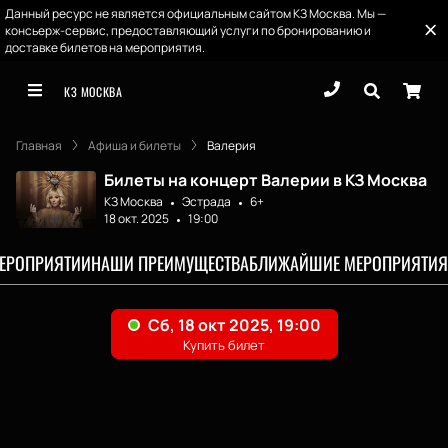
Данный ресурс не является официальным сайтом КЗ Москва. Мы —
консьерж-сервис, предоставляющий услуги по бронированию и
доставке билетов на мероприятия.
КЗ МОСКВА
Главная
Афиша и билеты
Валерия
Билеты на концерт Валерии в КЗ Москва
КЗ Москва
Эстрада
6+
18 окт. 2025
19:00
МЕРОПРИЯТИИ
НАШИ ПРЕИМУЩЕСТВА
БЛИЖАЙШИЕ МЕРОПРИЯТИЯ