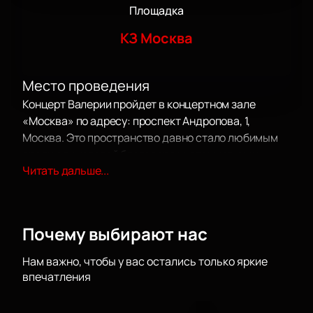
Площадка
КЗ Москва
Место проведения
Концерт Валерии пройдет в концертном зале
«Москва» по адресу: проспект Андропова, 1,
Москва. Это пространство давно стало любимым
среди слушателей благодаря чистому звуку и
Читать дальше...
удобному расположению.
О концерте
Гости смогут услышать живое выступление одной
из самых известных певиц России. Валерия —
Почему выбирают нас
Народная артистка страны с ярким голосом и
большим сценическим опытом. Она закончила
Нам важно, чтобы у вас остались только яркие
Государственный музыкально-педагогический
впечатления
институт имени Гнесиных и получила множество
наград, среди которых «Золотой граммофон» и