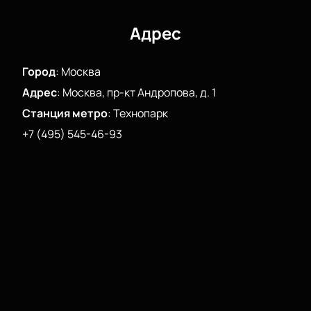
стоимость легко узнать на сайте.
Почувствуйте магию живого исполнения Валерии!
Адрес
Этот вечер подарит яркие впечатления каждому
поклоннику ее песен.
Город
:
Москва
Адрес
:
Москва, пр-кт Андропова, д. 1
Станция метро
:
Технопарк
+7 (495) 545-46-93