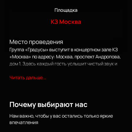
Площадка
КЗ Москва
Место проведения
Группа «Градусы» выступит в концертном зале КЗ
«Москва» по адресу: Москва, проспект Андропова,
дом 1. Здесь каждый гость услышит чистый звук и
почувствует атмосферу настоящего концерта.
Читать дальше...
О концерте
«Градусы» радуют слушателей уже больше
пятнадцати лет. Их композиции «Голая»,
Почему выбирают нас
«Режиссёр» и «Научиться бы не париться» давно
полюбились публике. В этот вечер поклонники
Нам важно, чтобы у вас остались только яркие
вновь услышат любимые песни и зарядятся
впечатления
мощной энергетикой живого исполнения. Это