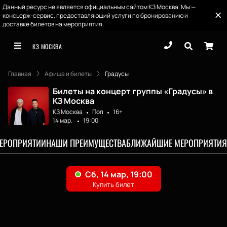
Данный ресурс не является официальным сайтом КЗ Москва. Мы —
консьерж-сервис, предоставляющий услуги по бронированию и
доставке билетов на мероприятия.
КЗ МОСКВА
Главная
Афиша и билеты
Градусы
Билеты на концерт группы «Градусы» в
КЗ Москва
КЗ Москва
Поп
16+
14 мар.
19:00
МЕРОПРИЯТИИ
НАШИ ПРЕИМУЩЕСТВА
БЛИЖАЙШИЕ МЕРОПРИЯТИЯ