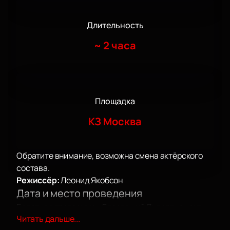
Длительность
~
2 часа
Площадка
КЗ Москва
Обратите внимание, возможна смена актёрского
состава.
Режиссёр:
Леонид Якобсон
Дата и место проведения
Балетная программа «Блестящий Дивертисмент»
Читать дальше...
пройдет 7 ноября в Москве по адресу: проспект