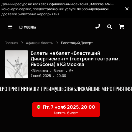
Данный ресурс не является официальным сайтом КЗ Москва. Мы —
консьерж-сервис, предоставляющий услуги по бронированию и
доставке билетов на мероприятия.
КЗ МОСКВА
Главная
Афиша и билеты
Блестящий Диверт...
Билеты на балет «Блестящий
Дивертисмент» (гастроли театра им.
Якобсона) в КЗ Москва
КЗ Москва
Балет
6+
7 нояб. 2025
20:00
МЕРОПРИЯТИИ
НАШИ ПРЕИМУЩЕСТВА
БЛИЖАЙШИЕ МЕРОПРИЯТИЯ