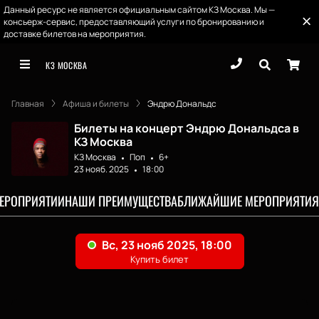
Данный ресурс не является официальным сайтом КЗ Москва. Мы —
консьерж-сервис, предоставляющий услуги по бронированию и
доставке билетов на мероприятия.
КЗ МОСКВА
Главная
Афиша и билеты
Эндрю Дональдс
Билеты на концерт Эндрю Дональдса в
КЗ Москва
КЗ Москва
Поп
6+
23 нояб. 2025
18:00
МЕРОПРИЯТИИ
НАШИ ПРЕИМУЩЕСТВА
БЛИЖАЙШИЕ МЕРОПРИЯТИЯ