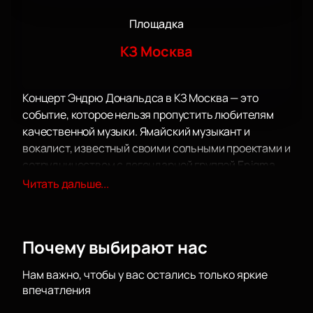
Площадка
КЗ Москва
Концерт Эндрю Дональдса в КЗ Москва — это
событие, которое нельзя пропустить любителям
качественной музыки. Ямайский музыкант и
вокалист, известный своими сольными проектами и
сотрудничеством с легендарной группой Enigma,
выступит на одной из лучших концертных площадок
Читать дальше...
столицы.
КЗ Москва славится своей великолепной акустикой
и комфортом для зрителей. Зал оснащен
Почему выбирают нас
современным оборудованием, что подарит
отличное звучание и видимость с любого места.
Нам важно, чтобы у вас остались только яркие
Это идеальная площадка для того, чтобы
впечатления
насладиться живым исполнением хитов Эндрю