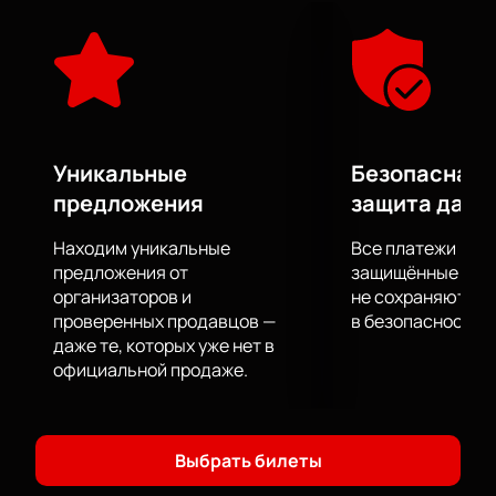
Дональдса.
На концерте прозвучат как известные композиции
музыканта, так и новые произведения. Его
уникальный голос и харизма создадут
незабываемую атмосферу вечера. Поклонники
смогут окунуться в мир мелодий, которые покорили
сердца слушателей по всему миру.
Уникальные
Безопасная 
Чтобы стать частью этого музыкального события,
предложения
защита данн
вы можете
купить билеты
на нашем сайте. Это
удобный способ гарантировать себе место на
Находим уникальные
Все платежи про
концерте, не выходя из дома.
предложения от
защищённые шлю
организаторов и
не сохраняются 
проверенных продавцов —
в безопасности.
даже те, которых уже нет в
официальной продаже.
Выбрать билеты