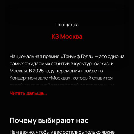
Площадка
КЗ Москва
Национальная премия «Триумф Года» — это одно из
самых ожидаемых событий в культурной жизни
Москвы. В 2025 году церемония пройдет в
Концертном зале «Москва», который славится
своей изысканной атмосферой и современным
техническим оснащением. Это идеальное место
Читать дальше...
для проведения мероприятий такого уровня, где
каждый гость сможет насладиться не только
зрелищем, но и комфортом.
Почему выбирают нас
Национальная премия «Триумф Года» собирает на
своей площадке выдающихся представителей
Нам важно, чтобы у вас остались только яркие