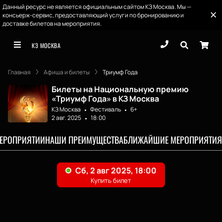
Данный ресурс не является официальным сайтом КЗ Москва. Мы —
консьерж-сервис, предоставляющий услуги по бронированию и
доставке билетов на мероприятия.
КЗ МОСКВА
Главная
Афиша и билеты
Триумф Года
Билеты на Национальную премию
«Триумф Года» в КЗ Москва
КЗ Москва
Фестиваль
6+
2 авг. 2025
18:00
МЕРОПРИЯТИИ
НАШИ ПРЕИМУЩЕСТВА
БЛИЖАЙШИЕ МЕРОПРИЯТИЯ