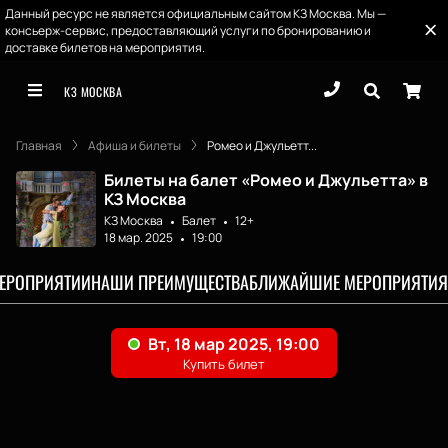
Данный ресурс не является официальным сайтом КЗ Москва. Мы —
консьерж-сервис, предоставляющий услуги по бронированию и
доставке билетов на мероприятия.
КЗ МОСКВА
Главная
Афиша и билеты
Ромео и Джульетт...
Билеты на балет «Ромео и Джульетта» в
КЗ Москва
КЗ Москва
Балет
12+
18 мар. 2025
19:00
МЕРОПРИЯТИИ
НАШИ ПРЕИМУЩЕСТВА
БЛИЖАЙШИЕ МЕРОПРИЯТИЯ