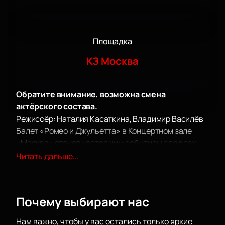
Площадка
КЗ Москва
Обратите внимание, возможна смена
актёрского состава.
Режиссёр: Наталия Касаткина, Владимир Василёв
Балет «Ромео и Джульетта» в Концертном зале
«Москва» станет настоящим событием для всех
ценителей искусства. Постановка Наталии
Читать дальше...
Касаткиной и Владимира Василёва, признанных
мастеров своего дела, вдохновляет и захватывает
дух. Их версия знаменитой трагедии Шекспира,
Почему выбирают нас
основанная на музыке Сергея Прокофьева, — это
не просто спектакль, а целое путешествие в мир
Нам важно, чтобы у вас остались только яркие