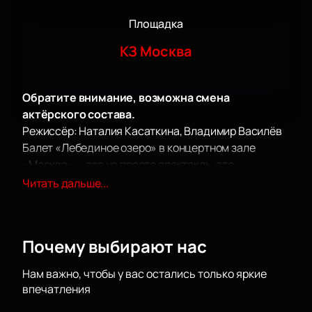
Площадка
КЗ Москва
Обратите внимание, возможна смена
актёрского состава.
Режиссёр: Наталия Касаткина, Владимир Василёв
Балет «Лебединое озеро» в концертном зале
«Москва» — это не просто спектакль, это
настоящая феерия, воплощение русского
Читать дальше...
классического балета. Сюжет, основанный на
старинной легенде о принцессе, превращенной в
лебедя злым колдуном, рассказывает о
Почему выбирают нас
стремлении к идеалу и любви как высшем
проявлении человечности. Этот балет, созданный
Нам важно, чтобы у вас остались только яркие
Наталией Касаткиной и Владимиром Василёвым,
впечатления
берет за основу классическую версию Большого