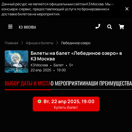
Данный ресурс не является официальным сайтом КЗ Москва. Мы —
консьерж-сервис, предоставляющий услуги по бронированию и
доставке билетов на мероприятия.
КЗ МОСКВА
Главная
Афиша и билеты
Лебединое озеро
Билеты на балет «Лебединое озеро» в
КЗ Москва
КЗ Москва
Балет
0+
22 апр. 2025
19:00
ВЫБОР ДАТЫ И МЕСТА
О МЕРОПРИЯТИИ
НАШИ ПРЕИМУЩЕСТВА