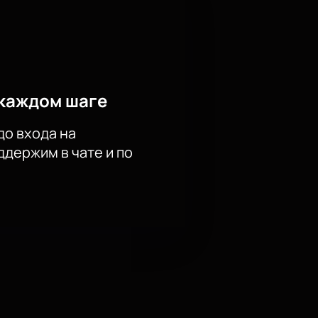
каждом шаге
до входа на
держим в чате и по