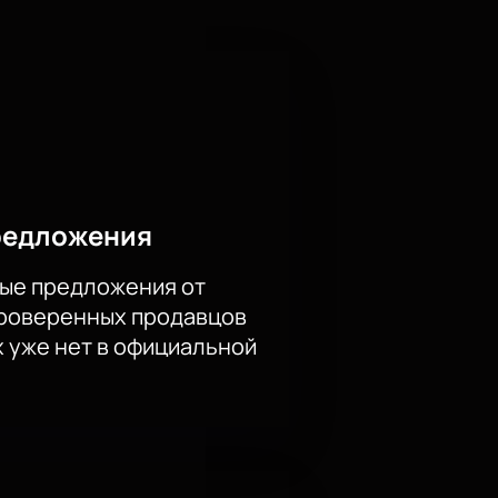
тели услышат такие хиты, как
рыгну со скалы», «Проклятый
полнение оживит фантастические
альное музыкальное событие и
ценовых категориях, что
КЗ «Москва» вас ждёт двойной
редложения
ые предложения от
проверенных продавцов
х уже нет в официальной