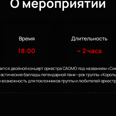
О мероприятии
Время
Длительность
18:00
~
2 часа
оится двойной концерт оркестра CAGMO под названием «Си
астические баллады легендарной панк—рок группы «Король
ая возможность для поклонников группы и любителей оркест
авляет отличные акустические условия и комфортные места
и, что позволяет в полной мере оценить качество исполнен
 инфраструктура делают КЗ «Москва» идеальным местом дл