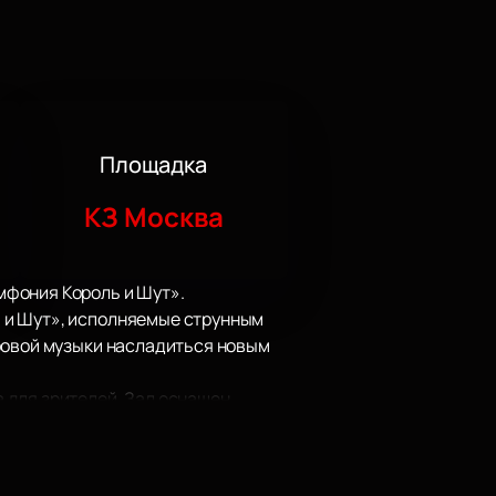
Площадка
КЗ Москва
мфония Король и Шут».
 и Шут», исполняемые струнным
ровой музыки насладиться новым
 для зрителей. Зал оснащен
ия и атмосферу концерта.
я проведения крупных