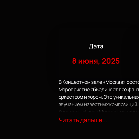
Дата
8 июня, 2025
В Концертном зале «Москва» сост
Мероприятие объединяет все фант
оркестром и хором. Это уникальн
звучанием известных композиций.
Концертный зал «Москва» предост
современными звуковыми системам
Читать дальше...
Удобное расположение и развитая
музыкальных мероприятий.