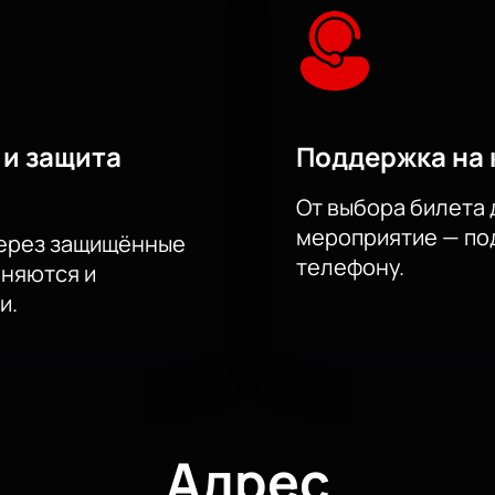
 и защита
Поддержка на 
От выбора билета 
мероприятие — под
через защищённые
телефону.
аняются и
и.
Адрес