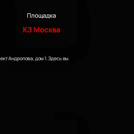
Площадка
КЗ Москва
ект Андропова, дом 1. Здесь вы
творческой деятельности и
рые давно нашли отклик у
рать подходящие места с помощью
фону — консультант подробно