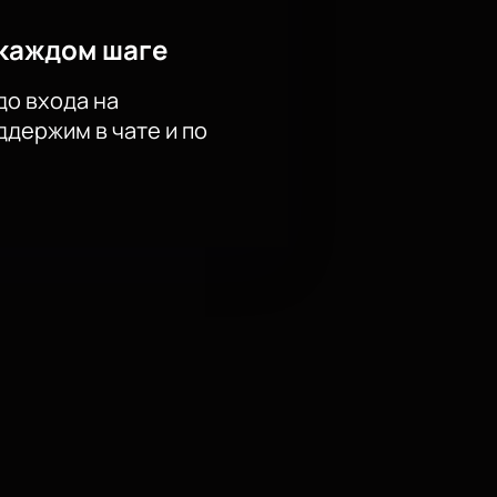
каждом шаге
до входа на
держим в чате и по