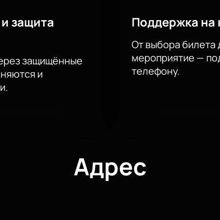
 и защита
Поддержка на 
От выбора билета 
мероприятие — под
через защищённые
телефону.
аняются и
и.
Адрес