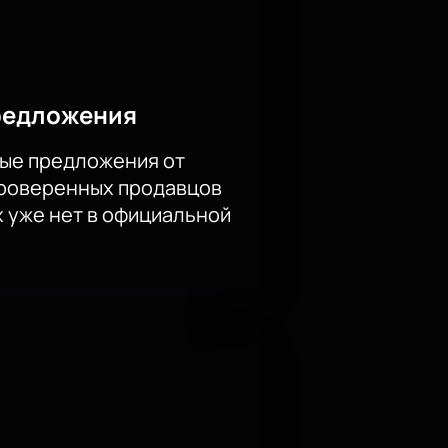
на нашем портале.
редложения
ые предложения от
очувствовать атмосферу
проверенных продавцов
х уже нет в официальной